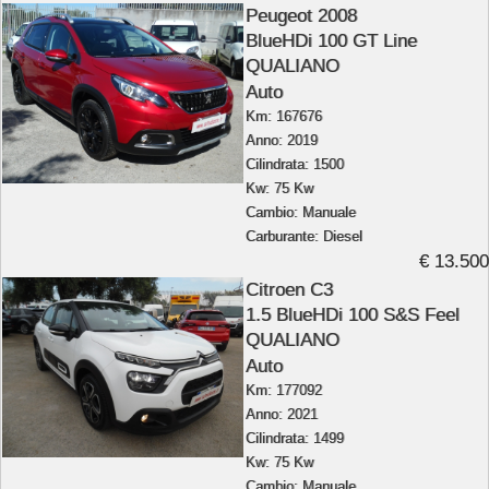
Peugeot 2008
BlueHDi 100 GT Line
QUALIANO
Auto
Km: 167676
Anno: 2019
Cilindrata: 1500
Kw: 75 Kw
Cambio: Manuale
Carburante: Diesel
€ 13.500
Citroen C3
1.5 BlueHDi 100 S&S Feel
QUALIANO
Auto
Km: 177092
Anno: 2021
Cilindrata: 1499
Kw: 75 Kw
Cambio: Manuale