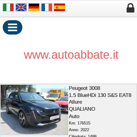


www.autoabbate.it
Peugeot 3008
1.5 BlueHDi 130 S&S EAT8
Allure
QUALIANO
Auto
Km: 176515
Anno: 2022
Cilindrata: 1499