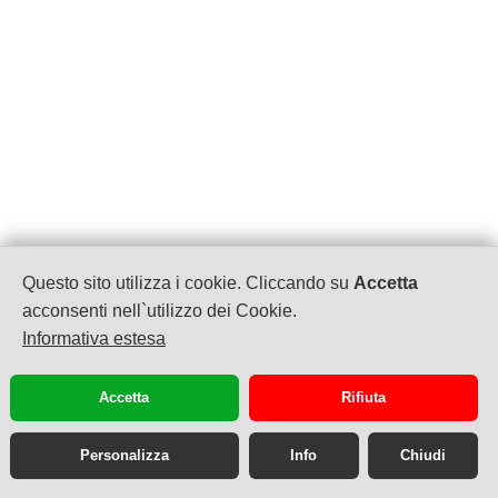
Questo sito utilizza i cookie. Cliccando su
Accetta
acconsenti nell`utilizzo dei Cookie.
Informativa estesa
Auto Abbate srl
Via Circumvallazione Esterna 223
Accetta
Rifiuta
80019 Qualiano NA
P.Iva 07009250635
info@autoabbat.it
Personalizza
Info
Chiudi