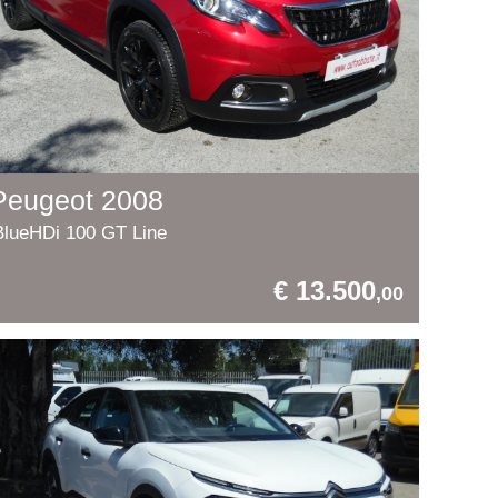
Peugeot 2008
BlueHDi 100 GT Line
€ 13.500
,00