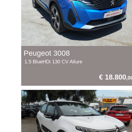
Peugeot 3008
1.5 BlueHDi 130 CV Allure
€ 18.800
,0