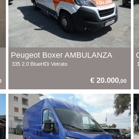
Peugeot Boxer AMBULANZA
335 2.0 BlueHDi Vetrato
€ 20.000
0
,00