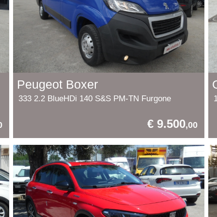
Peugeot Boxer
333 2.2 BlueHDi 140 S&S PM-TN Furgone
€ 9.500
0
,00