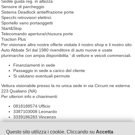
Sedile guida reg. in altezza
Sensore di parcheggio
Sistema Deadlock antieffrazione porte
Specchi retrovisori elettrici
Sportello vano portaoggetti
Start&Stop
Telecomando apertura/chiusura porte
Traction Plus
Per visionare altre nostre offerte visitate il nostro shop e il nostro sito
Auto Abbate Srl dal 1980 rivenditore di auto nuove e usate
plurimarche con ampia disponibilita ' di vetture e veicoli commerciali.
Finanziamenti in sede
Passaggio in sede a carico del cliente
Si valutano eventuali permute
Vettura visionabile presso la ns unica sede in via Circum.ne esterna
223 Qualiano (NA)
Per ulteriori info e chiarimenti:
0818188574 Ufficio
3387103008 Leonardo
3339186283 Vincenzo
Quanto descritto non ha valore contrattuale ma solo informativo; si
Questo sito utilizza i cookie. Cliccando su
Accetta
declina ogni responsabilita' per eventuali e / o involontarie