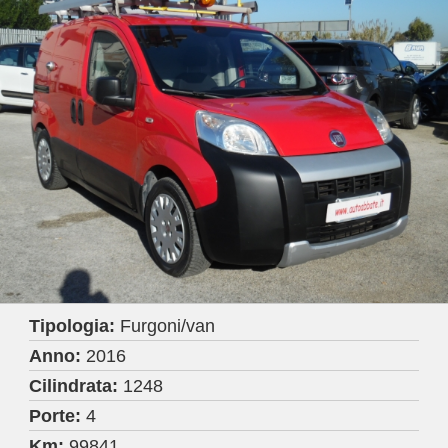
Tipologia:
Furgoni/van
Anno:
2016
Cilindrata:
1248
Porte:
4
Km:
99841