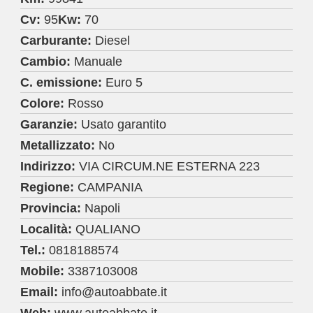
Cv:
95
Kw:
70
Carburante:
Diesel
Cambio:
Manuale
C. emissione:
Euro 5
Colore:
Rosso
Garanzie:
Usato garantito
Metallizzato:
No
Indirizzo:
VIA CIRCUM.NE ESTERNA 223
Regione:
CAMPANIA
Provincia:
Napoli
Località:
QUALIANO
Tel.:
0818188574
Mobile:
3387103008
Email:
info@autoabbate.it
Web:
www.autoabbate.it